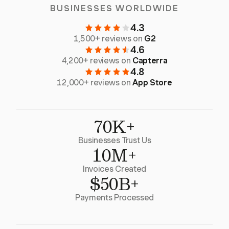
BUSINESSES WORLDWIDE
4.3
1,500+ reviews on
G2
4.6
4,200+ reviews on
Capterra
4.8
12,000+ reviews on
App Store
70K+
Businesses Trust Us
10M+
Invoices Created
$50B+
Payments Processed