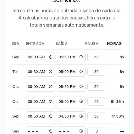
semana?
Introduza as horas de entrada e saída de cada dia.
A calculadora trata das pausas, horas extra e
totais semanais automaticamente.
ENTRADA
SAÍDA
PAUSA
DIA
HORAS
Seg
8h
Ter
8h
Qua
8h
Qui
8h 15m
Sex
7h 30m
Sáb
—