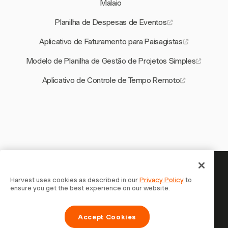
Malaio
Planilha de Despesas de Eventos
Aplicativo de Faturamento para Paisagistas
Modelo de Planilha de Gestão de Projetos Simples
Aplicativo de Controle de Tempo Remoto
Seu tempo merece ser
Harvest uses cookies as described in our
Privacy Policy
to
ensure you get the best experience on our website.
registrado — comece agora
Junte-se a mais de 70.000 empresas que controlam o
Accept Cookies
tempo, faturam clientes e recebem mais rápido com