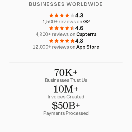
BUSINESSES WORLDWIDE
4.3
1,500+ reviews on
G2
4.6
4,200+ reviews on
Capterra
4.8
12,000+ reviews on
App Store
70K+
Businesses Trust Us
10M+
Invoices Created
$50B+
Payments Processed