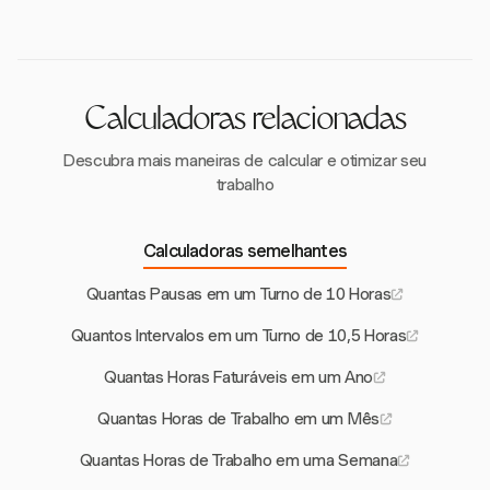
menores que trabalham 5 horas ou mais têm direito a
obter assistência. Entender seus direitos é crucial
uma pausa de 30 minutos. É importante verificar as
para uma comunicação eficaz.
regulamentações estaduais específicas para garantir
a conformidade com as leis trabalhistas que
protegem os menores.
Calculadoras relacionadas
Descubra mais maneiras de calcular e otimizar seu
trabalho
Calculadoras semelhantes
Quantas Pausas em um Turno de 10 Horas
Quantos Intervalos em um Turno de 10,5 Horas
Quantas Horas Faturáveis em um Ano
Quantas Horas de Trabalho em um Mês
Quantas Horas de Trabalho em uma Semana