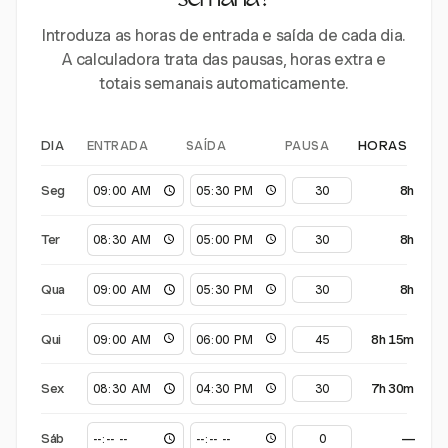
semana?
Introduza as horas de entrada e saída de cada dia.
A calculadora trata das pausas, horas extra e
totais semanais automaticamente.
ENTRADA
SAÍDA
PAUSA
DIA
HORAS
Seg
8h
Ter
8h
Qua
8h
Qui
8h 15m
Sex
7h 30m
Sáb
—