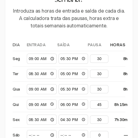
semana?
Introduza as horas de entrada e saída de cada dia.
A calculadora trata das pausas, horas extra e
totais semanais automaticamente.
ENTRADA
SAÍDA
PAUSA
DIA
HORAS
Seg
8h
Ter
8h
Qua
8h
Qui
8h 15m
Sex
7h 30m
Sáb
—