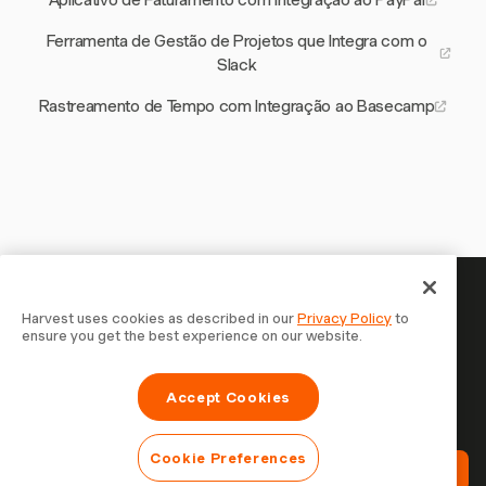
Aplicativo de Faturamento com Integração ao PayPal
Ferramenta de Gestão de Projetos que Integra com o
Slack
Rastreamento de Tempo com Integração ao Basecamp
Seu tempo merece ser
Harvest uses cookies as described in our
Privacy Policy
to
ensure you get the best experience on our website.
registrado — comece agora
Junte-se a mais de 70.000 empresas que controlam o
Accept Cookies
tempo, faturam clientes e recebem mais rápido com
Harvest. Teste grátis, leva 30 segundos para configurar.
Cookie Preferences
Teste Harvest Grátis