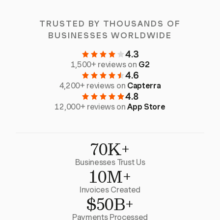
TRUSTED BY THOUSANDS OF
BUSINESSES WORLDWIDE
4.3
1,500+ reviews on
G2
4.6
4,200+ reviews on
Capterra
4.8
12,000+ reviews on
App Store
70K+
Businesses Trust Us
10M+
Invoices Created
$50B+
Payments Processed