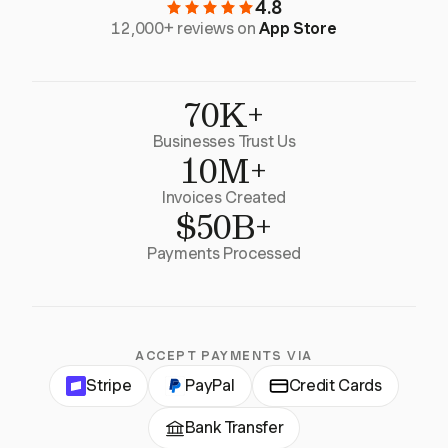
4.8
12,000+ reviews on
App Store
70K+
Businesses Trust Us
10M+
Invoices Created
$50B+
Payments Processed
ACCEPT PAYMENTS VIA
Stripe
PayPal
Credit Cards
Bank Transfer