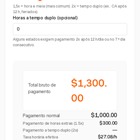
1,5x = hora e meia (mais comum). 2x = tempo duplo (ex.: CA após
12 h, feriados).
Horas a tempo duplo (opcional)
Alguns estados exigem pagamento 2x após 12 h/dia ou no 7.º dia
consecutivo.
$1,300.
Total bruto de
pagamento
00
$1,000.00
Pagamento normal
$300.00
Pagamento de horas extras (
1.5x
)
—
Pagamento a tempo duplo (2x)
$27.08/h
Taxa horária efetiva