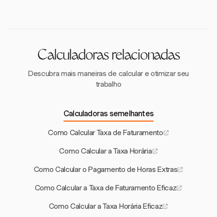
multiplicadores ou agrupamento de locais em faixas
por hora, desde que suas gorjetas os levem a pelo
salariais.
menos o salário mínimo de $7,25. Alguns estados
exigem salários diretos mais altos para empregados
que recebem gorjetas.
Calculadoras relacionadas
Descubra mais maneiras de calcular e otimizar seu
trabalho
Calculadoras semelhantes
Como Calcular Taxa de Faturamento
Como Calcular a Taxa Horária
Como Calcular o Pagamento de Horas Extras
Como Calcular a Taxa de Faturamento Eficaz
Como Calcular a Taxa Horária Eficaz