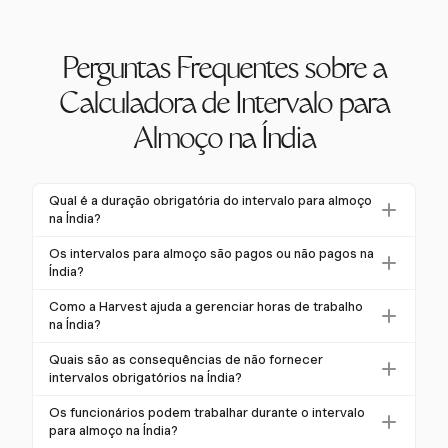
Perguntas Frequentes sobre a
Calculadora de Intervalo para
Almoço na Índia
Qual é a duração obrigatória do intervalo para almoço
na Índia?
Na Índia, a duração obrigatória do intervalo para
Os intervalos para almoço são pagos ou não pagos na
almoço é tipicamente de pelo menos 30 minutos
Índia?
após 5 horas de trabalho contínuo, conforme a Lei
Na Índia, intervalos para refeição de 30 minutos ou
Como a Harvest ajuda a gerenciar horas de trabalho
das Fábricas, 1948. Alguns estados podem permitir
mais são geralmente não pagos. No entanto,
na Índia?
intervalos após 6 horas de trabalho.
intervalos mais curtos (5-20 minutos) são
A Harvest oferece ferramentas flexíveis de
Quais são as consequências de não fornecer
frequentemente considerados horas de trabalho
rastreamento de tempo que podem ser adaptadas
intervalos obrigatórios na Índia?
compensáveis se fornecidos pelo empregador.
para gerenciar horas de trabalho em vários setores,
Não fornecer intervalos obrigatórios na Índia pode
Os funcionários podem trabalhar durante o intervalo
garantindo conformidade com as leis trabalhistas
resultar em multas significativas, de até INR 100.000
para almoço na Índia?
indianas e melhorando a eficiência operacional.