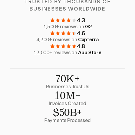
TRUSTED BY THOUSANDS OF
BUSINESSES WORLDWIDE
4.3
1,500+ reviews on
G2
4.6
4,200+ reviews on
Capterra
4.8
12,000+ reviews on
App Store
70K+
Businesses Trust Us
10M+
Invoices Created
$50B+
Payments Processed