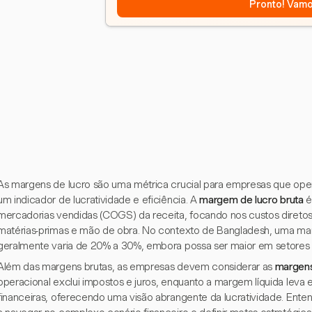
Pronto! Vamo
As margens de lucro são uma métrica crucial para empresas que o
um indicador de lucratividade e eficiência. A
margem de lucro bruta
é
mercadorias vendidas (COGS) da receita, focando nos custos direto
matérias-primas e mão de obra. No contexto de Bangladesh, uma ma
geralmente varia de 20% a 30%, embora possa ser maior em setores 
Além das margens brutas, as empresas devem considerar as
margens
operacional exclui impostos e juros, enquanto a margem líquida leva 
financeiras, oferecendo uma visão abrangente da lucratividade. Ente