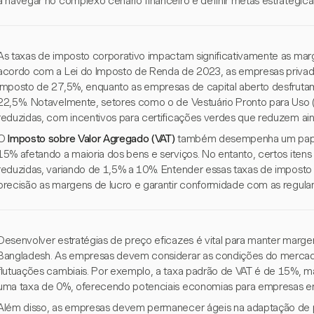
a navegar no complexo cenário financeiro e definir metas estratégica
As taxas de imposto corporativo impactam significativamente as ma
acordo com a Lei do Imposto de Renda de 2023, as empresas priva
imposto de 27,5%, enquanto as empresas de capital aberto desfrutam
22,5%. Notavelmente, setores como o de Vestuário Pronto para Uso 
reduzidas, com incentivos para certificações verdes que reduzem ain
O
Imposto sobre Valor Agregado (VAT)
também desempenha um papel
15% afetando a maioria dos bens e serviços. No entanto, certos iten
reduzidas, variando de 1,5% a 10%. Entender essas taxas de imposto 
precisão as margens de lucro e garantir conformidade com as regula
Desenvolver estratégias de preço eficazes é vital para manter marge
Bangladesh. As empresas devem considerar as condições do mercado 
flutuações cambiais. Por exemplo, a taxa padrão de VAT é de 15%, 
uma taxa de 0%, oferecendo potenciais economias para empresas env
Além disso, as empresas devem permanecer ágeis na adaptação de