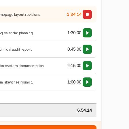
1:24:15
mepage layout revisions
1:30:00
og calendar planning
0:45:00
chnical audit report
2:15:00
lor system documentation
1:00:00
tial sketches round 1
6:54:15