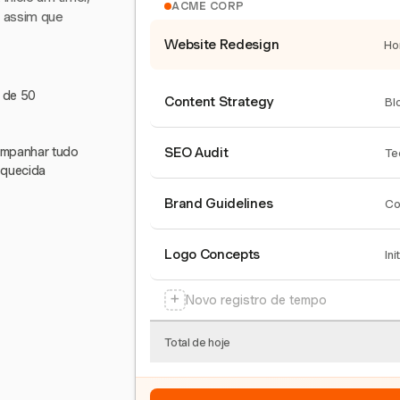
ACME CORP
e assim que
Website Redesign
Ho
s de 50
Content Strategy
Bl
companhar tudo
SEO Audit
Te
squecida
Brand Guidelines
Co
Logo Concepts
Ini
+
Novo registro de tempo
Total de hoje