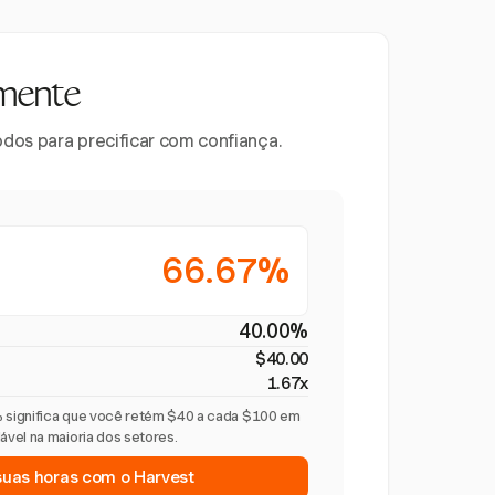
mente
odos para precificar com confiança.
66.67%
40.00%
$40.00
1.67x
significa que você retém $40 a cada $100 em
vel na maioria dos setores.
suas horas com o Harvest