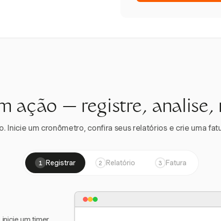
m ação — registre, analise,
 Inicie um cronômetro, confira seus relatórios e crie uma fatu
Registrar
Relatório
Fatura
1
2
3
nicie um timer,