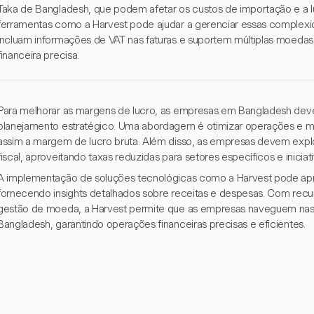
Taka de Bangladesh, que podem afetar os custos de importação e a lu
ferramentas como a Harvest pode ajudar a gerenciar essas complexi
incluam informações de VAT nas faturas e suportem múltiplas moedas
financeira precisa.
Para melhorar as margens de lucro, as empresas em Bangladesh deve
planejamento estratégico. Uma abordagem é otimizar operações e m
assim a margem de lucro bruta. Além disso, as empresas devem expl
fiscal, aproveitando taxas reduzidas para setores específicos e iniciat
A implementação de soluções tecnológicas como a Harvest pode apri
fornecendo insights detalhados sobre receitas e despesas. Com recu
gestão de moeda, a Harvest permite que as empresas naveguem na
Bangladesh, garantindo operações financeiras precisas e eficientes.