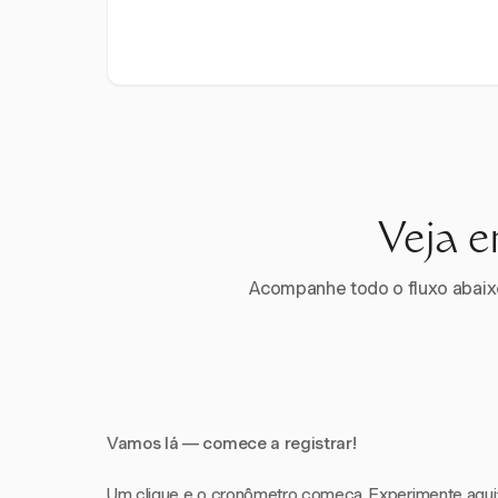
Veja e
Acompanhe todo o fluxo abaixo.
Vamos lá — comece a registrar!
Um clique e o cronômetro começa. Experimente aqui: i