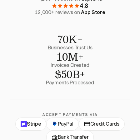
4.8
12,000+ reviews on
App Store
70K+
Businesses Trust Us
10M+
Invoices Created
$50B+
Payments Processed
ACCEPT PAYMENTS VIA
Stripe
PayPal
Credit Cards
Bank Transfer