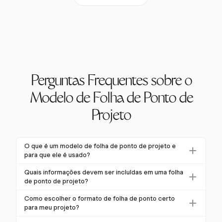
Perguntas Frequentes sobre o
Modelo de Folha de Ponto de
Projeto
O que é um modelo de folha de ponto de projeto e
para que ele é usado?
Um modelo de folha de ponto de projeto é um
Quais informações devem ser incluídas em uma folha
documento estruturado usado para registrar o tempo
de ponto de projeto?
que os membros da equipe gastam em tarefas
Uma folha de ponto abrangente deve incluir detalhes
Como escolher o formato de folha de ponto certo
específicas dentro de um projeto. É essencial para
dos funcionários, datas, horários de início e término,
para meu projeto?
faturamento preciso, folha de pagamento e
intervalos, horas extras, categorização de tarefas e
Considere seu modelo de negócio e as