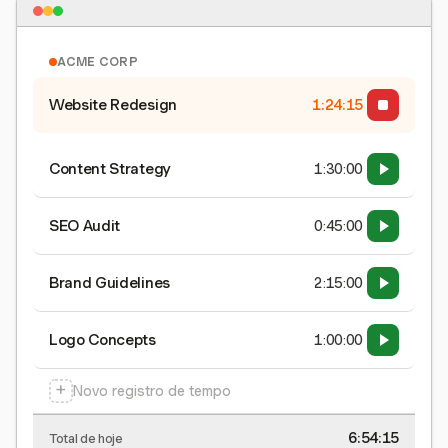
ACME CORP
Website Redesign
1:24:15
Content Strategy
1:30:00
SEO Audit
0:45:00
Brand Guidelines
2:15:00
Logo Concepts
1:00:00
+
Novo registro de tempo
6:54:15
Total de hoje