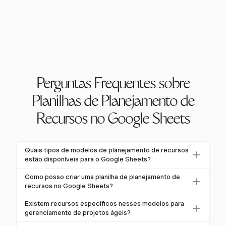
Perguntas Frequentes sobre
Planilhas de Planejamento de
Recursos no Google Sheets
Quais tipos de modelos de planejamento de recursos
estão disponíveis para o Google Sheets?
O Google Sheets oferece vários modelos de
Como posso criar uma planilha de planejamento de
planejamento de recursos, incluindo aqueles para
recursos no Google Sheets?
capacidade da equipe, atribuições de tarefas e
Para criar uma planilha de planejamento de recursos,
Existem recursos específicos nesses modelos para
rastreamento de orçamento. Esses modelos atendem
defina categorias de recursos, determine o intervalo
gerenciamento de projetos ágeis?
a diferentes necessidades, permitindo personalização
de planejamento e configure a estrutura da planilha.