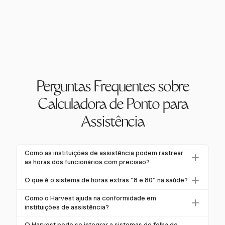
Perguntas Frequentes sobre
Calculadora de Ponto para
Assistência
Como as instituições de assistência podem rastrear
as horas dos funcionários com precisão?
As instituições de assistência podem rastrear as horas
O que é o sistema de horas extras "8 e 80" na saúde?
dos funcionários com precisão usando sistemas
O sistema "8 e 80" permite que instituições de saúde,
modernos de controle de ponto como o Harvest.
Como o Harvest ajuda na conformidade em
incluindo assistência, paguem horas extras após mais
instituições de assistência?
Esses sistemas permitem o registro preciso dos
de 8 horas em um dia e mais de 80 horas em um
horários de entrada/saída e das pausas, reduzindo
O Harvest auxilia na conformidade fornecendo
O Harvest pode se integrar a sistemas de folha de