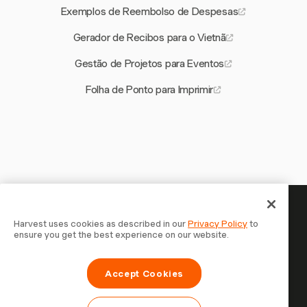
Exemplos de Reembolso de Despesas
Gerador de Recibos para o Vietnã
Gestão de Projetos para Eventos
Folha de Ponto para Imprimir
Seu tempo merece ser
Harvest uses cookies as described in our
Privacy Policy
to
ensure you get the best experience on our website.
registrado — comece agora
Junte-se a mais de 70.000 empresas que controlam o
Accept Cookies
tempo, faturam clientes e recebem mais rápido com
Harvest. Teste grátis, leva 30 segundos para configurar.