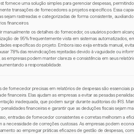
st fornece uma solução simples para gerenciar despesas, permitindo
ente transações de fornecedores a projetos específicos. Essa capa
s sejam rastreadas e categorizadas de forma consistente, auxiliando
rios financeiros.
rir manualmente os detalhes do fornecedor, os usuários podem alcanç
ização de 95% frequentemente vista em sistemas automatizados, e
ades específicas do projeto. Embora isso exija entrada manual, evita 
usar 78% das reivindicações rejeitadas devido à vaguidade ou infor
, as empresas podem manter clareza e consistência em seus relatór
 aumentando a responsabilidade.
s de fornecedor precisas em relatórios de despesas são essenciais 
dade financeira. Elas ajudam as empresas a evitar as pesadas penalid
tação inadequada, que podem surgir durante auditorias do IRS. Mant
 penalidades financeiras e garantir que as deduções fiscais sejam ma
sso, entradas de fornecedor consistentes e corretas melhoram a efic
 a necessidade de correções custosas. As empresas podem econom
amento ao empregar práticas eficazes de gestão de despesas, co