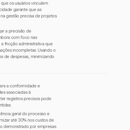
 que os usuários vinculem
cidade garante que as
 na gestão precisa de projetos
ar a precisão de
mbora com foco nas
a fricção administrativa que
mações incompletas. Usando o
ios de despesas, minimizando
para a conformidade e
ades associadas à
er registros precisos pode
ntidas.
iência geral do processo e
izar até 30% nos custos de
mo demonstrado por empresas