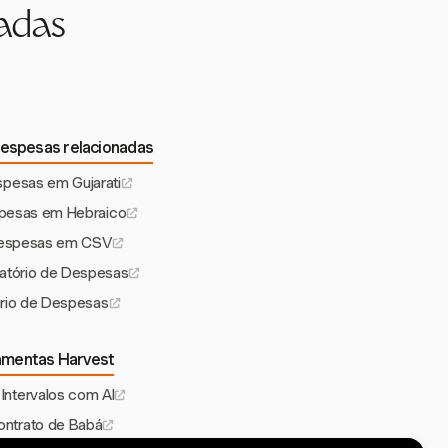
adas
espesas relacionadas
spesas em Gujarati
spesas em Hebraico
Despesas em CSV
latório de Despesas
rio de Despesas
amentas Harvest
 Intervalos com AI
ntrato de Babá