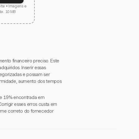
olte • Imagens e
áx. 10 MB
ento financeiro preciso. Este
uiridos. Inserir essas
egorizadas e possam ser
formidade, aumento dos tempos
 de 19% encontrada em
orrigir esses erros custa em
 nome correto do fornecedor