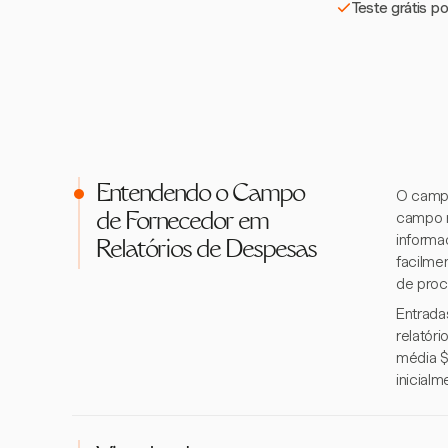
Teste grátis p
Entendendo o Campo
O campo
campo r
de Fornecedor em
informa
Relatórios de Despesas
facilme
de proc
Entrada
relatór
média $
inicial