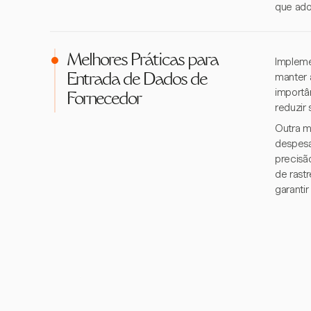
que ado
Melhores Práticas para
Impleme
manter 
Entrada de Dados de
importâ
Fornecedor
reduzir
Outra m
despesa
precisã
de rast
garanti