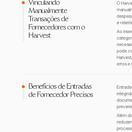
Vinculando
O Harve
manualm
Manualmente
despesa
Transações de
e relató
Fornecedores com o
Ao inse
Harvest
categor
necessid
pode ca
Harvest
erros e
Benefícios de Entradas
Entrada
integri
de Fornecedor Precisos
documen
prevenir
Além di
reduzem
process