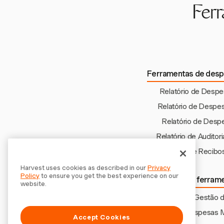
Ferr
Ferramentas de desp
Relatório de Desp
Relatório de Despe
Relatório de Despe
Relatório de Audito
Relatório de Recib
Harvest uses cookies as described in our
Privacy
Policy
to ensure you get the best experience on our
Explorar mais ferram
website.
Fluxo de Gestão 
Despesas 
Accept Cookies