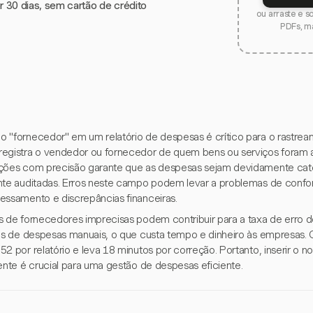
or 30 dias, sem cartão de crédito
ou arraste e s
PDFs, m
 "fornecedor" em um relatório de despesas é crítico para o rastream
egistra o vendedor ou fornecedor de quem bens ou serviços foram adq
ções com precisão garante que as despesas sejam devidamente cat
nte auditadas. Erros neste campo podem levar a problemas de con
essamento e discrepâncias financeiras.
s de fornecedores imprecisas podem contribuir para a taxa de erro
ios de despesas manuais, o que custa tempo e dinheiro às empresas. C
52 por relatório e leva 18 minutos por correção. Portanto, inserir o
mente é crucial para uma gestão de despesas eficiente.