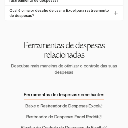
rastreamento de despesas?
análise abrangente, melhorando a gestão financeira geral.
proporcionando flexibilidade para análise e personalização
Muitas empresas usam o Excel por sua relação custo-
Qual é o maior desafio de usar o Excel para rastreamento
adicionais usando os recursos do Excel.
benefício e opções de personalização. No entanto, ele é
de despesas?
propenso a erros e carece de rastreamento em tempo
O maior desafio é a alta taxa de erro, com até 88% das
real, o que ferramentas como o Harvest podem resolver
planilhas contendo erros. Isso pode ser mitigado usando
ao fornecer soluções automatizadas.
ferramentas de automação como o Harvest para um
rastreamento mais preciso e eficiente.
Ferramentas de despesas
relacionadas
Descubra mais maneiras de otimizar o controle das suas
despesas
Ferramentas de despesas semelhantes
Baixe o Rastreador de Despesas Excel
Rastreador de Despesas Excel Reddit
Planilha de Controle de Despesas da Família