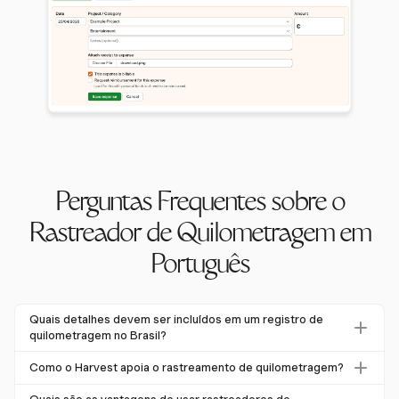
Perguntas Frequentes sobre o
Rastreador de Quilometragem em
Português
Quais detalhes devem ser incluídos em um registro de
quilometragem no Brasil?
Um registro de quilometragem no Brasil deve incluir o
Como o Harvest apoia o rastreamento de quilometragem?
número de registro do veículo, leituras do odômetro no
O Harvest permite que os usuários insiram manualmente a