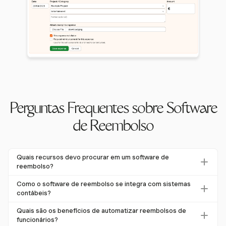
Perguntas Frequentes sobre Software
de Reembolso
Quais recursos devo procurar em um software de
reembolso?
Ao avaliar um software de reembolso, procure recursos
Como o software de reembolso se integra com sistemas
como captura automatizada de recibos, motores de
contábeis?
conformidade de políticas e integração com sistemas
O software de reembolso geralmente se integra com
Quais são os benefícios de automatizar reembolsos de
contábeis. Essas ferramentas aumentam a precisão,
sistemas contábeis por meio de APIs ou conectores
funcionários?
otimizam fluxos de aprovação e melhoram os relatórios