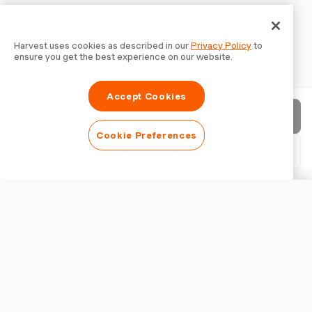
Harvest uses cookies as described in our
Privacy Policy
to
ensure you get the best experience on our website.
Accept Cookies
Enviar fatura
Cookie Preferences
Baixar PDF
Personalizar fatura
APARÊNCIA
Adicionar logotipo
Mostrar título da fatura