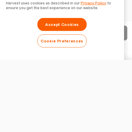
Harvest uses cookies as described in our
Privacy Policy
to
ensure you get the best experience on our website.
Accept Cookies
Enviar fatura
Cookie Preferences
Baixar PDF
Personalizar fatura
APARÊNCIA
Adicionar logotipo
Mostrar título da fatura
CONFIGURAÇÕES DA FATURA