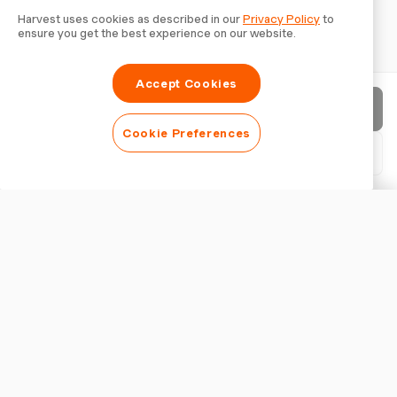
Harvest uses cookies as described in our
Privacy Policy
to
ensure you get the best experience on our website.
Accept Cookies
Enviar fatura
Cookie Preferences
Baixar PDF
Personalizar fatura
APARÊNCIA
Adicionar logotipo
Mostrar título da fatura
CONFIGURAÇÕES DA FATURA