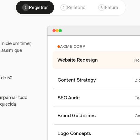
Registrar
Relatório
Fatura
1
2
3
nicie um timer,
ACME CORP
e assim que
Website Redesign
Ho
s de 50
Content Strategy
Bl
companhar tudo
SEO Audit
Te
squecida
Brand Guidelines
Co
Logo Concepts
Ini