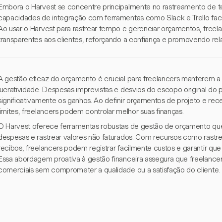
Embora o Harvest se concentre principalmente no rastreamento de t
capacidades de integração com ferramentas como Slack e Trello fac
Ao usar o Harvest para rastrear tempo e gerenciar orçamentos, freel
transparentes aos clientes, reforçando a confiança e promovendo re
A gestão eficaz do orçamento é crucial para freelancers manterem a 
lucratividade. Despesas imprevistas e desvios do escopo original do
significativamente os ganhos. Ao definir orçamentos de projeto e rec
limites, freelancers podem controlar melhor suas finanças.
O Harvest oferece ferramentas robustas de gestão de orçamento que
despesas e rastrear valores não faturados. Com recursos como ras
recibos, freelancers podem registrar facilmente custos e garantir 
Essa abordagem proativa à gestão financeira assegura que freelance
comerciais sem comprometer a qualidade ou a satisfação do cliente.