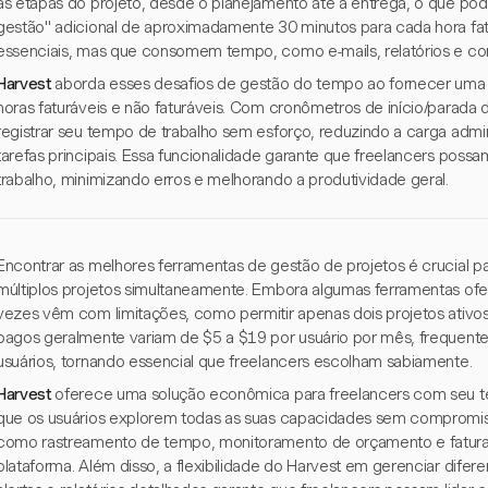
as etapas do projeto, desde o planejamento até a entrega, o que po
gestão" adicional de aproximadamente 30 minutos para cada hora fatu
essenciais, mas que consomem tempo, como e-mails, relatórios e co
Harvest
aborda esses desafios de gestão do tempo ao fornecer uma so
horas faturáveis e não faturáveis. Com cronômetros de início/parada
registrar seu tempo de trabalho sem esforço, reduzindo a carga admin
tarefas principais. Essa funcionalidade garante que freelancers possa
trabalho, minimizando erros e melhorando a produtividade geral.
Encontrar as melhores ferramentas de gestão de projetos é crucial p
múltiplos projetos simultaneamente. Embora algumas ferramentas ofe
vezes vêm com limitações, como permitir apenas dois projetos ativos
pagos geralmente variam de $5 a $19 por usuário por mês, frequen
usuários, tornando essencial que freelancers escolham sabiamente.
Harvest
oferece uma solução econômica para freelancers com seu tes
que os usuários explorem todas as suas capacidades sem compromisso 
como rastreamento de tempo, monitoramento de orçamento e fatura
plataforma. Além disso, a flexibilidade do Harvest em gerenciar difer