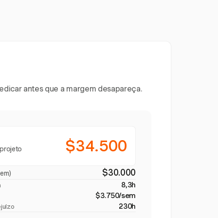
 dedicar antes que a margem desapareça.
$34.500
projeto
$30.000
gem)
8,3h
a
$3.750/sem
230h
juízo