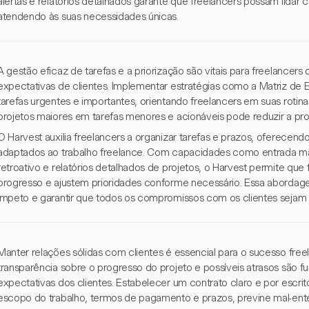
alertas e relatórios detalhados garante que freelancers possam lidar c
atendendo às suas necessidades únicas.
A gestão eficaz de tarefas e a priorização são vitais para freelancers
expectativas de clientes. Implementar estratégias como a Matriz de E
tarefas urgentes e importantes, orientando freelancers em suas rotinas 
projetos maiores em tarefas menores e acionáveis pode reduzir a proc
O Harvest auxilia freelancers a organizar tarefas e prazos, oferecen
adaptados ao trabalho freelance. Com capacidades como entrada ma
retroativo e relatórios detalhados de projetos, o Harvest permite q
progresso e ajustem prioridades conforme necessário. Essa abordage
ímpeto e garantir que todos os compromissos com os clientes sejam
Manter relações sólidas com clientes é essencial para o sucesso fre
transparência sobre o progresso do projeto e possíveis atrasos são f
expectativas dos clientes. Estabelecer um contrato claro e por escrito
escopo do trabalho, termos de pagamento e prazos, previne mal-ent