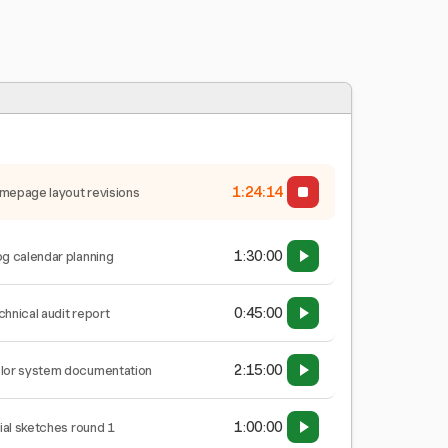
1:24:15
mepage layout revisions
1:30:00
og calendar planning
0:45:00
chnical audit report
2:15:00
lor system documentation
1:00:00
tial sketches round 1