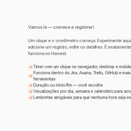
Vamos lá — comece a registrar!
Um clique e o cronômetro começa. Experimente aqui: i
adicione um registro, edite os detalhes. É exatament
funciona no Harvest.
Timer com um clique no navegador, desktop e mobile
Funciona dentro do Jira, Asana, Trello, GitHub e mai
ferramentas
Duração ou início/fim — você escolhe
Visualizações por dia, semana e calendário para a
Lembretes amigáveis para que nenhuma hora seja e