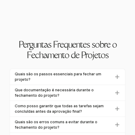
Perguntas Frequentes sobre o
Fechamento de Projetos
Quais são os passos essenciais para fechar um
projeto?
Fechar um projeto envolve verificar a conclusão das
Que documentação é necessária durante o
entregas, obter a aprovação das partes interessadas,
fechamento do projeto?
realizar a reconciliação financeira, fechar contratos,
A documentação essencial inclui um relatório final do
Como posso garantir que todas as tarefas sejam
liberar recursos e arquivar a documentação. Cada
projeto, registros financeiros, contratos e
concluídas antes da aprovação final?
passo garante que o projeto esteja totalmente
especificações técnicas. Arquivar adequadamente
Para garantir que todas as tarefas sejam concluídas,
concluído e documentado.
Quais são os erros comuns a evitar durante o
esses documentos ajuda a proteger contra disputas
realize uma revisão minuciosa das entregas em
fechamento do projeto?
futuras e serve como referência para projetos futuros.
relação ao estatuto e escopo do projeto. Use listas de