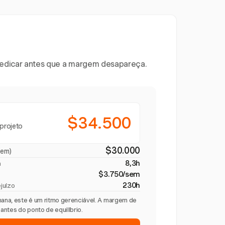
 dedicar antes que a margem desapareça.
$34.500
projeto
$30.000
gem)
8,3h
a
$3.750/sem
230h
juízo
ana, este é um ritmo gerenciável. A margem de
ntes do ponto de equilíbrio.