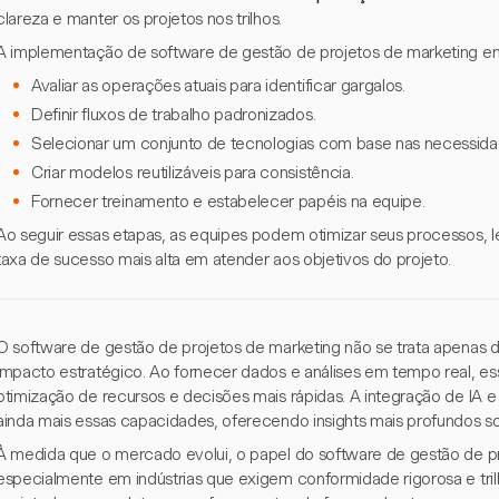
clareza e manter os projetos nos trilhos.
A implementação de software de gestão de projetos de marketing e
Avaliar as operações atuais para identificar gargalos.
Definir fluxos de trabalho padronizados.
Selecionar um conjunto de tecnologias com base nas necessida
Criar modelos reutilizáveis para consistência.
Fornecer treinamento e estabelecer papéis na equipe.
Ao seguir essas etapas, as equipes podem otimizar seus processos, 
taxa de sucesso mais alta em atender aos objetivos do projeto.
O software de gestão de projetos de marketing não se trata apenas de
impacto estratégico. Ao fornecer dados e análises em tempo real, 
otimização de recursos e decisões mais rápidas. A integração de IA e 
ainda mais essas capacidades, oferecendo insights mais profundos 
À medida que o mercado evolui, o papel do software de gestão de pr
especialmente em indústrias que exigem conformidade rigorosa e tri