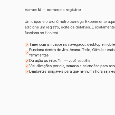
Vamos lá — comece a registrar!
Um clique e o cronômetro começa. Experimente aqui: i
adicione um registro, edite os detalhes. É exatament
funciona no Harvest.
Timer com um clique no navegador, desktop e mobile
Funciona dentro do Jira, Asana, Trello, GitHub e mai
ferramentas
Duração ou início/fim — você escolhe
Visualizações por dia, semana e calendário para a
Lembretes amigáveis para que nenhuma hora seja e