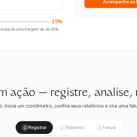
Acompanhe as h
15%
 precisa de uma margem de 10–25%
m ação — registre, analise,
 Inicie um cronômetro, confira seus relatórios e crie uma fatu
Registrar
Relatório
Fatura
1
2
3