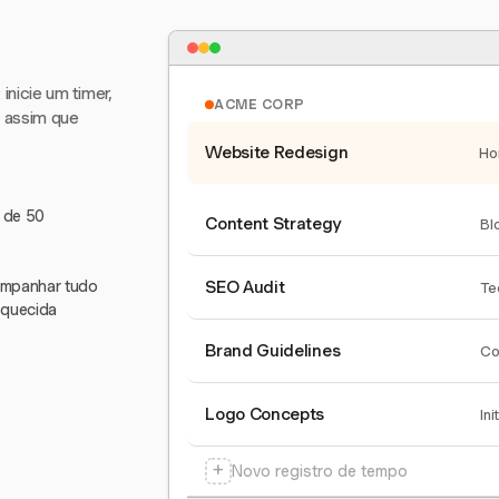
nicie um timer,
ACME CORP
e assim que
Website Redesign
Ho
s de 50
Content Strategy
Bl
companhar tudo
SEO Audit
Te
squecida
Brand Guidelines
Co
Logo Concepts
Ini
+
Novo registro de tempo