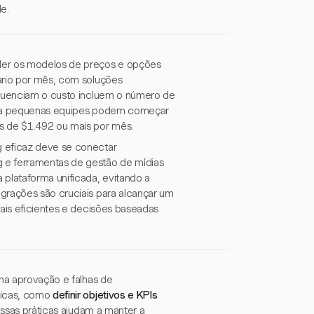
e.
nder os modelos de preços e opções
ário por mês, com soluções
nfluenciam o custo incluem o número de
para pequenas equipes podem começar
 de $1.492 ou mais por mês.
g eficaz deve se conectar
 e ferramentas de gestão de mídias
 plataforma unificada, evitando a
grações são cruciais para alcançar um
mais eficientes e decisões baseadas
 na aprovação e falhas de
ticas, como
definir objetivos e KPIs
Essas práticas ajudam a manter a