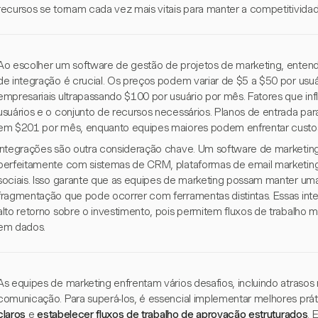
recursos se tornam cada vez mais vitais para manter a competitividad
Ao escolher um software de gestão de projetos de marketing, ente
de integração é crucial. Os preços podem variar de $5 a $50 por usu
empresariais ultrapassando $100 por usuário por mês. Fatores que i
usuários e o conjunto de recursos necessários. Planos de entrada 
em $201 por mês, enquanto equipes maiores podem enfrentar custos
Integrações são outra consideração chave. Um software de marketin
perfeitamente com sistemas de CRM, plataformas de email marketing
sociais. Isso garante que as equipes de marketing possam manter uma
fragmentação que pode ocorrer com ferramentas distintas. Essas inte
alto retorno sobre o investimento, pois permitem fluxos de trabalho 
em dados.
As equipes de marketing enfrentam vários desafios, incluindo atrasos
comunicação. Para superá-los, é essencial implementar melhores prá
claros
e
estabelecer fluxos de trabalho de aprovação estruturados
. 