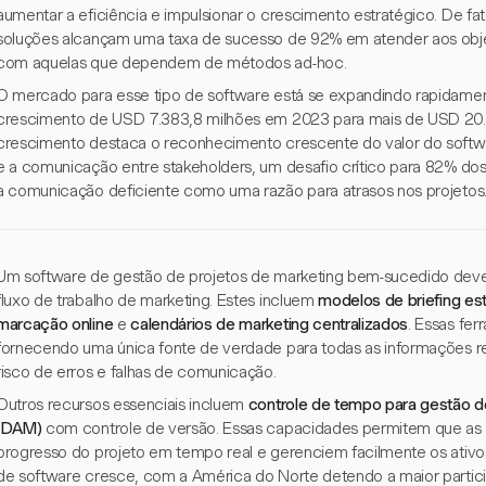
aumentar a eficiência e impulsionar o crescimento estratégico. De fa
soluções alcançam uma taxa de sucesso de 92% em atender aos obj
com aquelas que dependem de métodos ad-hoc.
O mercado para esse tipo de software está se expandindo rapidamen
crescimento de USD 7.383,8 milhões em 2023 para mais de USD 20.
crescimento destaca o reconhecimento crescente do valor do softwa
e a comunicação entre stakeholders, um desafio crítico para 82% dos
a comunicação deficiente como uma razão para atrasos nos projetos
Um software de gestão de projetos de marketing bem-sucedido deve
fluxo de trabalho de marketing. Estes incluem
modelos de briefing es
marcação online
e
calendários de marketing centralizados
. Essas fe
fornecendo uma única fonte de verdade para todas as informações re
risco de erros e falhas de comunicação.
Outros recursos essenciais incluem
controle de tempo para gestão d
(DAM)
com controle de versão. Essas capacidades permitem que a
progresso do projeto em tempo real e gerenciem facilmente os ativo
de software cresce, com a América do Norte detendo a maior parti