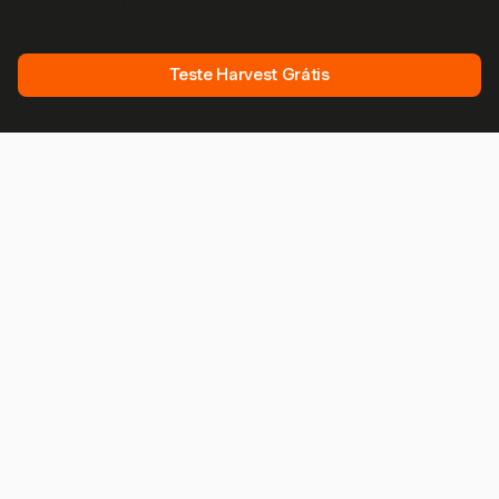
tempo, faturam clientes e recebem mais rápido com
Harvest. Teste grátis, leva 30 segundos para configurar.
Teste Harvest Grátis