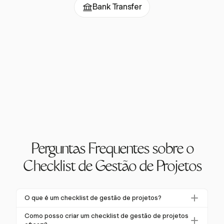
Bank Transfer
Perguntas Frequentes sobre o
Checklist de Gestão de Projetos
O que é um checklist de gestão de projetos?
Um checklist de gestão de projetos é um documento
Como posso criar um checklist de gestão de projetos
estruturado que delineia todas as tarefas, etapas e