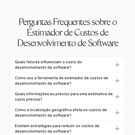
Perguntas Frequentes sobre o
Estimador de Custos de
Desenvolvimento de Software
Quais fatores influenciam o custo do
desenvolvimento de software?
Os fatores principais incluem escopo do projeto,
Como uso a ferramenta de estimador de custos de
stack tecnológico, expertise da equipe e
desenvolvimento de software?
metodologia de desenvolvimento. Os custos podem
Insira detalhes sobre seu projeto, como escopo,
Quais informações eu preciso para uma estimativa de
variar significativamente com base nesses
requisitos técnicos e tamanho da equipe no
custo precisa?
elementos, com software empresarial começando
estimador. Ele calcula os custos com base nesses
Você precisará de requisitos detalhados do projeto,
em $500.000 e aplicativos complexos ultrapassando
Como a localização geográfica afeta os custos de
fatores, fornecendo um detalhamento claro das
incluindo funcionalidades, tarefas e fases. Despesas
$100.000.
desenvolvimento de software?
despesas esperadas.
não relacionadas ao desenvolvimento, como
As taxas de desenvolvedores variam por região, com
Existem estratégias para reduzir os custos de
licenciamento e hospedagem, também devem ser
taxas nos EUA entre $50 e $150 por hora em
desenvolvimento de software?
incluídas, juntamente com um plano de contingência