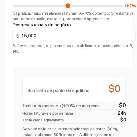
60%
Na prática, muitos freelancers faturam 50–70% do tempo. O restante vai
para administração, marketing, propostas e aprendizado.
Despesas anuais do negócio
$
Software, seguros, equipamentos, contabilidade, impostos além do IR,
etc.
$0
Sua tarifa de ponto de equilíbrio
$0
Tarifa recomendada (+20% de margem)
24h
Horas faturáveis por semana
$0
Tarifa diária equivalente
Se você dividisse sua renda pelo total de horas ($0/h),
estaria cobrando $0/h a menos. A diferença vem do