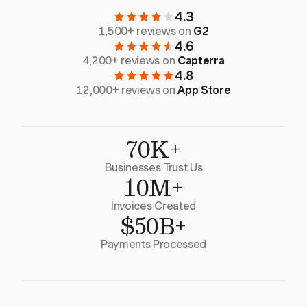
4.3
1,500+ reviews on
G2
4.6
4,200+ reviews on
Capterra
4.8
12,000+ reviews on
App Store
70K+
Businesses Trust Us
10M+
Invoices Created
$50B+
Payments Processed