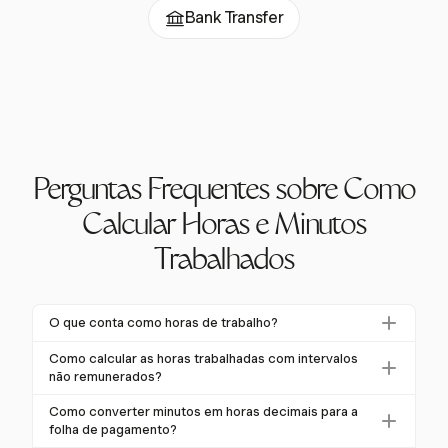
Bank Transfer
Perguntas Frequentes sobre Como
Calcular Horas e Minutos
Trabalhados
O que conta como horas de trabalho?
Horas de trabalho incluem o tempo gasto em funções
Como calcular as horas trabalhadas com intervalos
ativas, em plantão, em treinamento ou viajando entre
não remunerados?
locais de trabalho. Intervalos de 5 a 20 minutos
Para calcular as horas trabalhadas, subtraia os
Como converter minutos em horas decimais para a
também são considerados horas de trabalho de
intervalos não remunerados, geralmente de 30
folha de pagamento?
acordo com as diretrizes da FLSA.