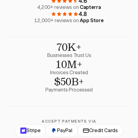
4.6
4,200+ reviews on
Capterra
4.8
12,000+ reviews on
App Store
70K+
Businesses Trust Us
10M+
Invoices Created
$50B+
Payments Processed
ACCEPT PAYMENTS VIA
Stripe
PayPal
Credit Cards