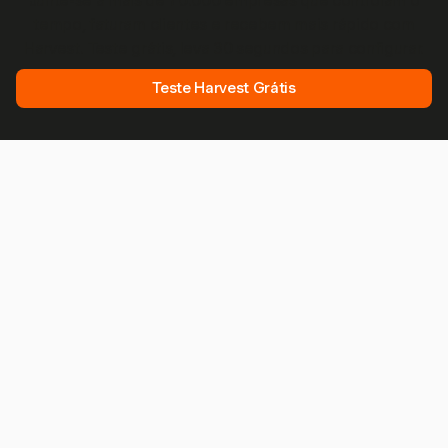
Junte-se a mais de 70.000 empresas que controlam o
tempo, faturam clientes e recebem mais rápido com
Harvest. Teste grátis, leva 30 segundos para configurar.
Teste Harvest Grátis