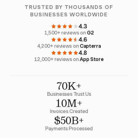
TRUSTED BY THOUSANDS OF
BUSINESSES WORLDWIDE
4.3
1,500+ reviews on
G2
4.6
4,200+ reviews on
Capterra
4.8
12,000+ reviews on
App Store
70K+
Businesses Trust Us
10M+
Invoices Created
$50B+
Payments Processed