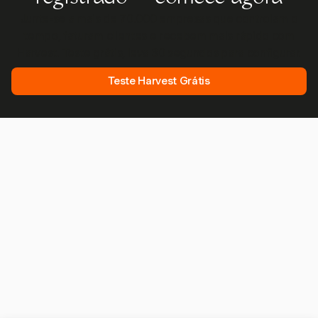
Junte-se a mais de 70.000 empresas que controlam o
tempo, faturam clientes e recebem mais rápido com
Harvest. Teste grátis, leva 30 segundos para configurar.
Teste Harvest Grátis