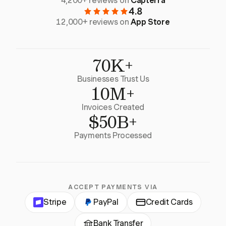
4,200+ reviews on
Capterra
4.8
12,000+ reviews on
App Store
70K+
Businesses Trust Us
10M+
Invoices Created
$50B+
Payments Processed
ACCEPT PAYMENTS VIA
Stripe
PayPal
Credit Cards
Bank Transfer