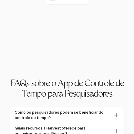
FAQs sobre o App de Controle de
Tempo para Pesquisadores
Como os pesquisadores podem se beneficiar do
controle de tempo?
Pesquisadores podem aumentar significativamente a
Quais recursos a Harvest oferece para
produtividade usando ferramentas de controle de
pesquisadores acadêmicos?