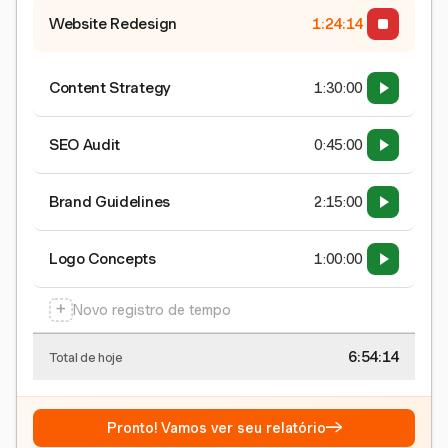
Website Redesign
1:24:15
Content Strategy
1:30:00
SEO Audit
0:45:00
Brand Guidelines
2:15:00
Logo Concepts
1:00:00
+
Novo registro de tempo
6:54:15
Total de hoje
→
Pronto! Vamos ver seu relatório