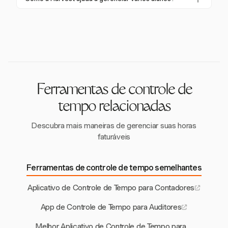
e relatórios. A Harvest se destaca por fornecer essas
Asana, Trello e QuickBooks, aprimorando sua
funcionalidades, adaptadas especificamente para as
A Harvest auxilia na gestão de vários alunos
funcionalidade para tutores que usam várias
necessidades de tutoria.
permitindo que os tutores configurem projetos ou
plataformas para agendamento e contabilidade.
tarefas individuais para cada aluno, possibilitando
rastreamento preciso do tempo e faturamento
personalizado para cada sessão.
Ferramentas de controle de
tempo relacionadas
Descubra mais maneiras de gerenciar suas horas
faturáveis
Ferramentas de controle de tempo semelhantes
Aplicativo de Controle de Tempo para Contadores
App de Controle de Tempo para Auditores
Melhor Aplicativo de Controle de Tempo para