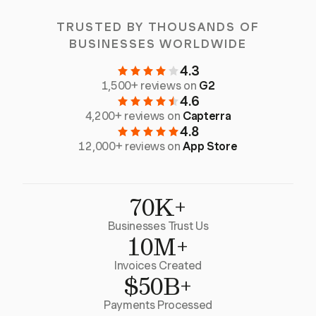
TRUSTED BY THOUSANDS OF
BUSINESSES WORLDWIDE
4.3
1,500+ reviews on
G2
4.6
4,200+ reviews on
Capterra
4.8
12,000+ reviews on
App Store
70K+
Businesses Trust Us
10M+
Invoices Created
$50B+
Payments Processed