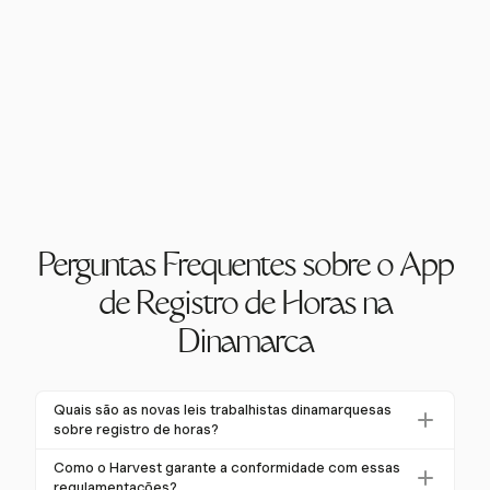
Perguntas Frequentes sobre o App
de Registro de Horas na
Dinamarca
Quais são as novas leis trabalhistas dinamarquesas
sobre registro de horas?
A "lov om tidsregistrering" exige que os
Como o Harvest garante a conformidade com essas
empregadores dinamarqueses utilizem um sistema
regulamentações?