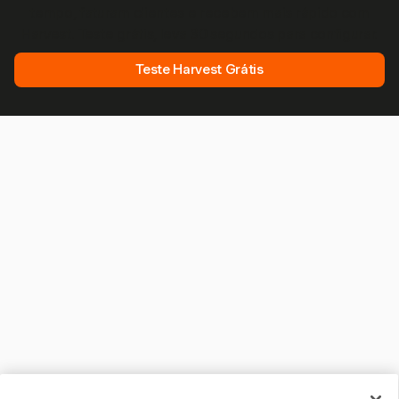
tempo, faturam clientes e recebem mais rápido com
Harvest. Teste grátis, leva 30 segundos para configurar.
Teste Harvest Grátis