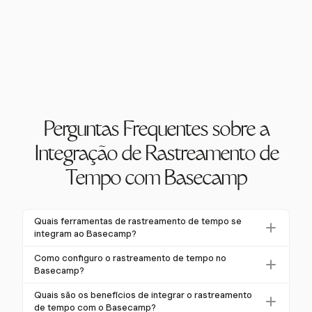
Perguntas Frequentes sobre a
Integração de Rastreamento de
Tempo com Basecamp
Quais ferramentas de rastreamento de tempo se
integram ao Basecamp?
Várias ferramentas de rastreamento de tempo se
Como configuro o rastreamento de tempo no
integram ao Basecamp, incluindo a Harvest. Essas
Basecamp?
ferramentas aprimoram a gestão de projetos do
Para configurar o rastreamento de tempo no
Quais são os benefícios de integrar o rastreamento
Basecamp ao adicionar recursos robustos de
Basecamp, escolha um serviço compatível como a
de tempo com o Basecamp?