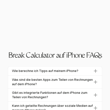
Break Calculator auf iPhone FAQs
Wie berechne ich Tipps auf meinem iPhone?
Um Tipps auf Ihrem iPhone zu berechnen, können Sie
Was sind die besten Apps zum Teilen von Rechnungen
die integrierte Rechner-App verwenden. Geben Sie
auf dem iPhone?
einfach den Rechnungsbetrag ein, multiplizieren Sie
Zu den besten Apps zum Teilen von Rechnungen auf
Gibt es integrierte Funktionen auf dem iPhone zum
ihn mit dem Tippprozentsatz und addieren Sie das
dem iPhone gehören Splitwise und Venmo. Diese
Teilen von Rechnungen?
Ergebnis zur ursprünglichen Rechnung. Für
Apps bieten intuitive Benutzeroberflächen und
Obwohl das iPhone keine spezielle Funktion zum
komplexere Situationen sollten Sie Apps wie
Kann ich geteilte Rechnungen über soziale Medien auf
Funktionen, die die Aufteilung von Ausgaben
Teilen von Rechnungen hat, kann die Rechner-App bei