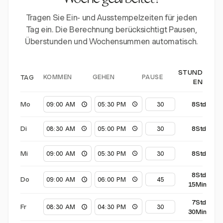
Woche gearbeitet?
Tragen Sie Ein- und Ausstempelzeiten für jeden
Tag ein. Die Berechnung berücksichtigt Pausen,
Überstunden und Wochensummen automatisch.
STUND
KOMMEN
GEHEN
PAUSE
TAG
EN
Mo
8Std
Di
8Std
Mi
8Std
8Std
Do
15Min
7Std
Fr
30Min