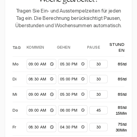
Woche gearbeitet?
Tragen Sie Ein- und Ausstempelzeiten für jeden
Tag ein. Die Berechnung berücksichtigt Pausen,
Überstunden und Wochensummen automatisch.
STUND
KOMMEN
GEHEN
PAUSE
TAG
EN
Mo
8Std
Di
8Std
Mi
8Std
8Std
Do
15Min
7Std
Fr
30Min