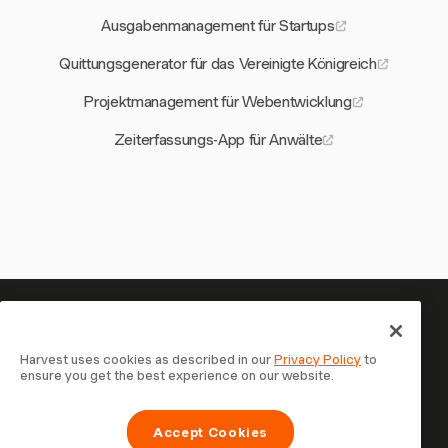
Ausgabenmanagement für Startups
Quittungsgenerator für das Vereinigte Königreich
Projektmanagement für Webentwicklung
Zeiterfassungs-App für Anwälte
Ihre Zeit verdient es, erfasst zu
werden — starten Sie jetzt
Harvest uses cookies as described in our
Privacy Policy
to
ensure you get the best experience on our website.
Schließen Sie sich über 70.000 Unternehmen an, die mit
Harvest Zeit erfassen, Kunden abrechnen und schneller
Accept Cookies
bezahlt werden. Kostenlos testen, in 30 Sekunden