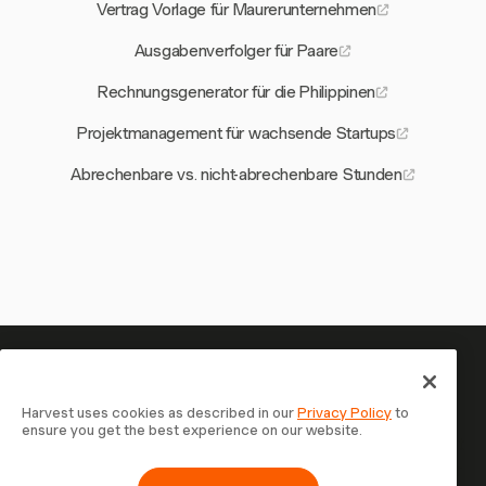
Vertrag Vorlage für Maurerunternehmen
Ausgabenverfolger für Paare
Rechnungsgenerator für die Philippinen
Projektmanagement für wachsende Startups
Abrechenbare vs. nicht-abrechenbare Stunden
Ihre Zeit verdient es, erfasst zu
werden — starten Sie jetzt
Harvest uses cookies as described in our
Privacy Policy
to
ensure you get the best experience on our website.
Schließen Sie sich über 70.000 Unternehmen an, die mit
Harvest Zeit erfassen, Kunden abrechnen und schneller