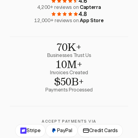
4.6
4,200+ reviews on
Capterra
4.8
12,000+ reviews on
App Store
70K+
Businesses Trust Us
10M+
Invoices Created
$50B+
Payments Processed
ACCEPT PAYMENTS VIA
Stripe
PayPal
Credit Cards