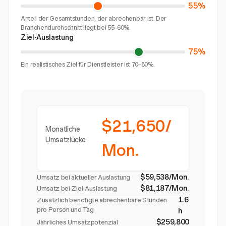
55%
Anteil der Gesamtstunden, der abrechenbar ist. Der
Branchendurchschnitt liegt bei 55–60%.
Ziel-Auslastung
75%
Ein realistisches Ziel für Dienstleister ist 70–80%.
$21,650/
Monatliche
Umsatzlücke
Mon.
$59,538/Mon.
Umsatz bei aktueller Auslastung
$81,187/Mon.
Umsatz bei Ziel-Auslastung
1.6
Zusätzlich benötigte abrechenbare Stunden
pro Person und Tag
h
$259,800
Jährliches Umsatzpotenzial