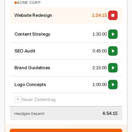
ACME CORP
Website Redesign
1:24:16
Content Strategy
1:30:00
SEO Audit
0:45:00
Brand Guidelines
2:15:00
Logo Concepts
1:00:00
+
Neuer Zeiteintrag
6:54:16
Heutiges Gesamt