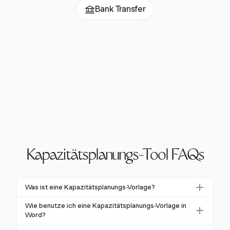
Bank Transfer
Kapazitätsplanungs-Tool FAQs
Was ist eine Kapazitätsplanungs-Vorlage?
Eine Kapazitätsplanungs-Vorlage hilft Organisationen,
Wie benutze ich eine Kapazitätsplanungs-Vorlage in
Ressourcen effektiv zu verwalten, um den
Word?
Projektanforderungen gerecht zu werden. Sie bietet
Um eine Kapazitätsplanungs-Vorlage in Word zu