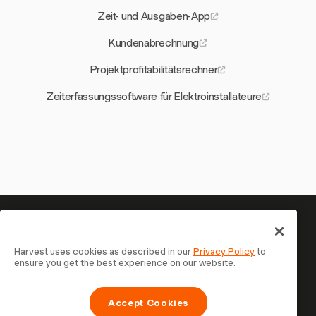
Zeit- und Ausgaben-App
Kundenabrechnung
Projektprofitabilitätsrechner
Zeiterfassungssoftware für Elektroinstallateure
Ihre Zeit verdient es, erfasst zu
werden — starten Sie jetzt
Harvest uses cookies as described in our
Privacy Policy
to
ensure you get the best experience on our website.
Schließen Sie sich über 70.000 Unternehmen an, die mit
Harvest Zeit erfassen, Kunden abrechnen und schneller
Accept Cookies
bezahlt werden. Kostenlos testen, in 30 Sekunden