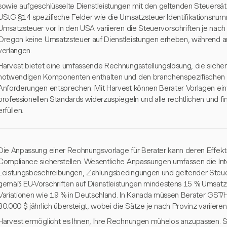
sowie aufgeschlüsselte Dienstleistungen mit den geltenden Steuersätz
UStG §14 spezifische Felder wie die Umsatzsteuer-Identifikationsn
Umsatzsteuer vor. In den USA variieren die Steuervorschriften je nac
Oregon keine Umsatzsteuer auf Dienstleistungen erheben, während 
verlangen.
Harvest bietet eine umfassende Rechnungsstellungslösung, die sichers
notwendigen Komponenten enthalten und den branchenspezifischen 
Anforderungen entsprechen. Mit Harvest können Berater Vorlagen ei
professionellen Standards widerzuspiegeln und alle rechtlichen und fin
erfüllen.
Die Anpassung einer Rechnungsvorlage für Berater kann deren Effektiv
Compliance sicherstellen. Wesentliche Anpassungen umfassen die Inte
Leistungsbeschreibungen, Zahlungsbedingungen und geltender Steue
gemäß EU-Vorschriften auf Dienstleistungen mindestens 15 % Umsatz
Variationen wie 19 % in Deutschland. In Kanada müssen Berater GST
30.000 $ jährlich übersteigt, wobei die Sätze je nach Provinz variieren
Harvest ermöglicht es Ihnen, Ihre Rechnungen mühelos anzupassen. Si