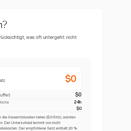
n?
ücksichtigt, was oft untergeht: nicht
$0
atz
$0
uffer)
24h
Woche
$0
 die Gesamtstunden teilen ($0/Std.), würden
en. Der Unterschied kommt von nicht
ebskosten. Der empfohlene Satz enthält 20 %