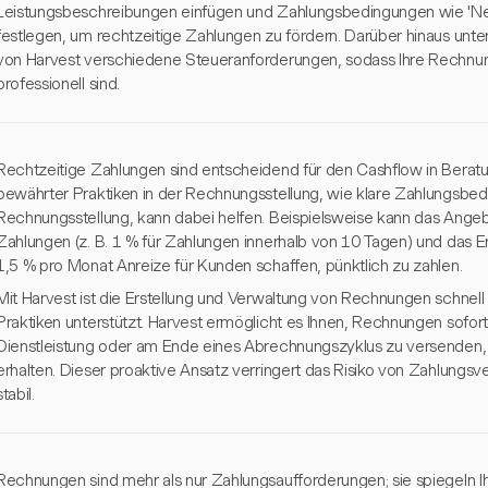
Leistungsbeschreibungen einfügen und Zahlungsbedingungen wie 'Netto 
festlegen, um rechtzeitige Zahlungen zu fördern. Darüber hinaus unt
von Harvest verschiedene Steueranforderungen, sodass Ihre Rechnu
professionell sind.
Rechtzeitige Zahlungen sind entscheidend für den Cashflow in Ber
bewährter Praktiken in der Rechnungsstellung, wie klare Zahlungsbe
Rechnungsstellung, kann dabei helfen. Beispielsweise kann das Angebo
Zahlungen (z. B. 1 % für Zahlungen innerhalb von 10 Tagen) und das 
1,5 % pro Monat Anreize für Kunden schaffen, pünktlich zu zahlen.
Mit Harvest ist die Erstellung und Verwaltung von Rechnungen schnell
Praktiken unterstützt. Harvest ermöglicht es Ihnen, Rechnungen sofor
Dienstleistung oder am Ende eines Abrechnungszyklus zu versenden, 
erhalten. Dieser proaktive Ansatz verringert das Risiko von Zahlungs
stabil.
Rechnungen sind mehr als nur Zahlungsaufforderungen; sie spiegeln I