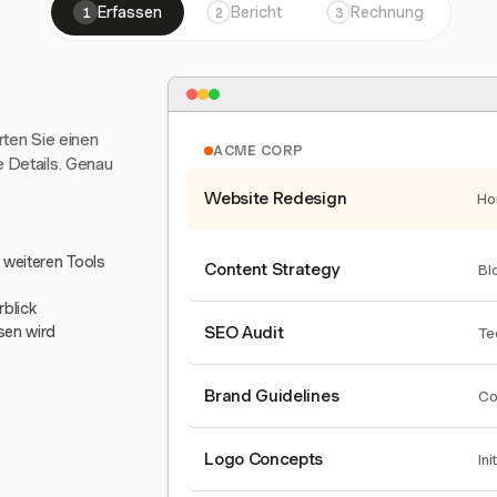
Erfassen
Bericht
Rechnung
1
2
3
arten Sie einen
ACME CORP
e Details. Genau
Website Redesign
Ho
0 weiteren Tools
Content Strategy
Bl
blick
sen wird
SEO Audit
Te
Brand Guidelines
Co
Logo Concepts
Ini