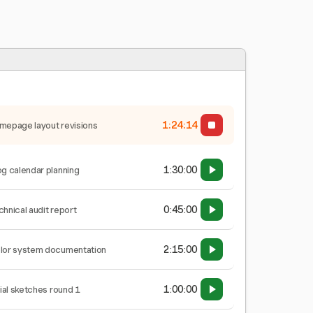
1:24:15
mepage layout revisions
1:30:00
og calendar planning
0:45:00
chnical audit report
2:15:00
lor system documentation
1:00:00
tial sketches round 1