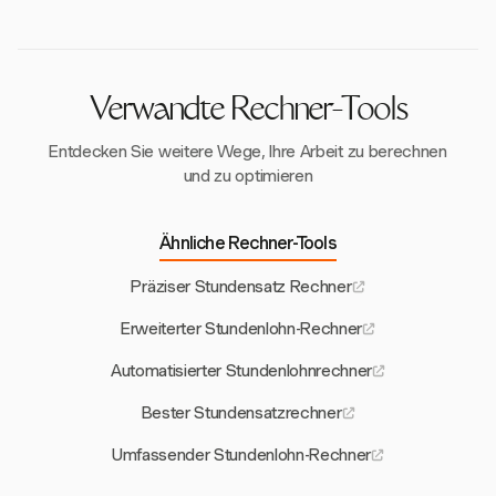
Finanzverfolgung sicherzustellen.
erheblich. Beispielsweise erzielen IT-Dienstleistungen
aufgrund spezialisierter Fähigkeiten häufig höhere
Sätze, während die Sätze im Gastgewerbe
tendenziell niedriger sind. Das Verständnis dieser
Verwandte Rechner-Tools
Normen hilft, wettbewerbsfähige Sätze festzulegen.
Entdecken Sie weitere Wege, Ihre Arbeit zu berechnen
und zu optimieren
Ähnliche Rechner-Tools
Präziser Stundensatz Rechner
Erweiterter Stundenlohn-Rechner
Automatisierter Stundenlohnrechner
Bester Stundensatzrechner
Umfassender Stundenlohn-Rechner