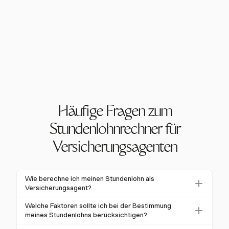
Häufige Fragen zum
Stundenlohnrechner für
Versicherungsagenten
Wie berechne ich meinen Stundenlohn als
Versicherungsagent?
Die Berechnung Ihres Stundenlohns als
Welche Faktoren sollte ich bei der Bestimmung
Versicherungsagent umfasst die Umwandlung Ihres
meines Stundenlohns berücksichtigen?
provisionsbasierten Einkommens in einen