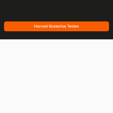
Harvest Zeit erfassen, Kunden abrechnen und schneller
bezahlt werden. Kostenlos testen, in 30 Sekunden
eingerichtet.
Harvest Kostenlos Testen