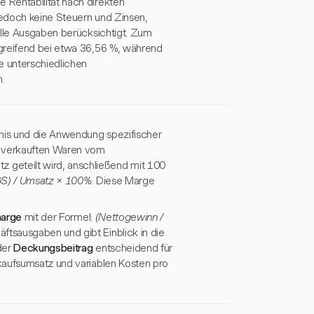
die Rentabilität nach direkten
 jedoch keine Steuern und Zinsen,
alle Ausgaben berücksichtigt. Zum
rgreifend bei etwa 36,56 %, während
e unterschiedlichen
.
nis und die Anwendung spezifischer
er verkauften Waren vom
geteilt wird, anschließend mit 100
S) / Umsatz × 100%
. Diese Marge
arge
mit der Formel:
(Nettogewinn /
ftsausgaben und gibt Einblick in die
der
Deckungsbeitrag
entscheidend für
kaufsumsatz und variablen Kosten pro