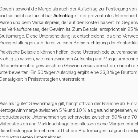
Obwohl sowohl die Marge als auch der Aufschlag zur Festlegung vo
sind sie nicht austauschbar.
Aufschlag
ist der prozentuale Unterschie
Waren und dem Verkaufspreis, der auf den Kosten basiert. Im Gegens
des Verkaufspreises, der Gewinn ist. Zum Beispiel entspricht ein 25 
Bruttomarge. Diese Unterscheidung ist entscheidend, da eine Verwec
Preisgestaltungen und damit zu einer Beeinträchtigung der Rentabilitä
Praktische Beispiele können helfen, diese Unterschiede zu veranschaul
wichtig zu wissen, wie man zwischen Aufschlag und Marge umrechnet,
Unternehmen ihre gewünschten Gewinnniveaus erreichen, ohne ihre 
unterbewerten. Ein 50 %iger Aufschlag ergibt eine 33,3 %ige Brutto
Genauigkeit in Preisstrategien unterstreicht.
Was als "gute" Gewinnmarge gilt, hängt oft von der Branche ab. Für 
Nettogewinnmarge zwischen 5 % und 10 % als gesund angesehen, wä
produktbasierte Unternehmen typischerweise zwischen 50 % und 70 % 
Materialkosten und Marktnachfrage beeinflussen diese Margen erhebl
Dienstleistungsunternehmen oft höhere Bruttomargen aufgrund niedrig
produktbasierten Unternehmen.