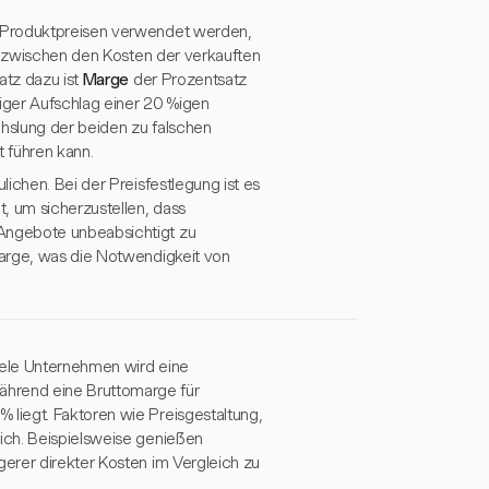
n Produktpreisen verwendet werden,
d zwischen den Kosten der verkauften
atz dazu ist
Marge
der Prozentsatz
%iger Aufschlag einer 20 %igen
hslung der beiden zu falschen
t führen kann.
ichen. Bei der Preisfestlegung ist es
 um sicherzustellen, dass
Angebote unbeabsichtigt zu
marge, was die Notwendigkeit von
viele Unternehmen wird eine
hrend eine Bruttomarge für
liegt. Faktoren wie Preisgestaltung,
ich. Beispielsweise genießen
erer direkter Kosten im Vergleich zu