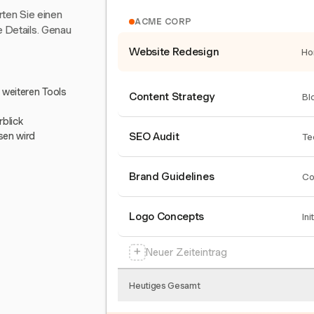
arten Sie einen
ACME CORP
e Details. Genau
Website Redesign
Ho
0 weiteren Tools
Content Strategy
Bl
blick
sen wird
SEO Audit
Te
Brand Guidelines
Co
Logo Concepts
Ini
+
Neuer Zeiteintrag
Heutiges Gesamt