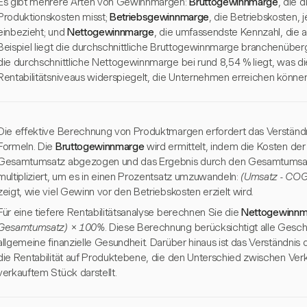
Es gibt mehrere Arten von Gewinnmargen:
Bruttogewinnmarge
, die 
Produktionskosten misst;
Betriebsgewinnmarge
, die Betriebskosten,
einbezieht; und
Nettogewinnmarge
, die umfassendste Kennzahl, die 
Beispiel liegt die durchschnittliche Bruttogewinnmarge branchenübe
die durchschnittliche Nettogewinnmarge bei rund 8,54 % liegt, was di
Rentabilitätsniveaus widerspiegelt, die Unternehmen erreichen können
Die effektive Berechnung von Produktmargen erfordert das Verständ
Formeln. Die
Bruttogewinnmarge
wird ermittelt, indem die Kosten d
Gesamtumsatz abgezogen und das Ergebnis durch den Gesamtumsatz 
multipliziert, um es in einen Prozentsatz umzuwandeln:
(Umsatz - COG
zeigt, wie viel Gewinn vor den Betriebskosten erzielt wird.
Für eine tiefere Rentabilitätsanalyse berechnen Sie die
Nettogewinnm
Gesamtumsatz) × 100%
. Diese Berechnung berücksichtigt alle Geschä
allgemeine finanzielle Gesundheit. Darüber hinaus ist das Verständnis 
die Rentabilität auf Produktebene, die den Unterschied zwischen Ver
verkauftem Stück darstellt.