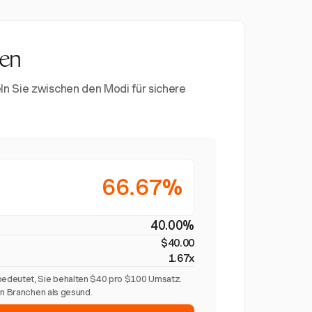
nen
ln Sie zwischen den Modi für sichere
66.67%
40.00%
$40.00
1.67x
edeutet, Sie behalten $40 pro $100 Umsatz.
en Branchen als gesund.