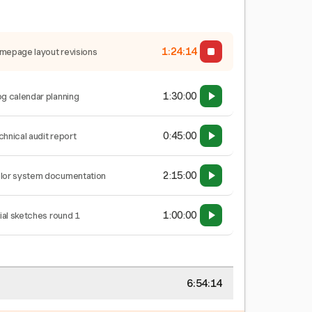
1:24:15
mepage layout revisions
1:30:00
og calendar planning
0:45:00
chnical audit report
2:15:00
lor system documentation
1:00:00
tial sketches round 1
6:54:15