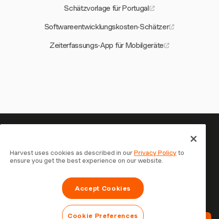
Schätzvorlage für Portugal
Softwareentwicklungskosten-Schätzer
Zeiterfassungs-App für Mobilgeräte
Ihre Zeit verdient es, erfasst zu
werden — starten Sie jetzt
Harvest uses cookies as described in our
Privacy Policy
to
ensure you get the best experience on our website.
Schließen Sie sich über 70.000 Unternehmen an, die mit
Harvest Zeit erfassen, Kunden abrechnen und schneller
Accept Cookies
bezahlt werden. Kostenlos testen, in 30 Sekunden
eingerichtet.
Cookie Preferences