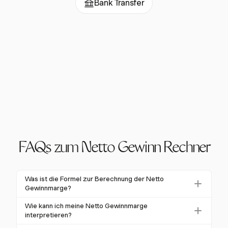
Bank Transfer
FAQs zum Netto Gewinn Rechner
Was ist die Formel zur Berechnung der Netto
Gewinnmarge?
Die Formel zur Berechnung des Netto Gewinns lautet
Wie kann ich meine Netto Gewinnmarge
Netto Gewinn = Gesamteinnahmen –
interpretieren?
Gesamtausgaben
. Ein detaillierterer Ansatz