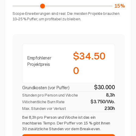
15%
Scope-Erweiterungen sind real. Die meisten Projekte brauchen
10–25 % Puffer, um profitabel zu bleiben.
$34.50
Empfohlener
Projektpreis
0
$30.000
Grundkosten (vor Puffer)
8,3h
Stunden pro Person und Woche
$3.750/Wo.
Wöchentliche Burn Rate
230h
Max. Stunden vor Verlust
Bei 8,3h pro Person und Woche ist das ein
machbares Tempo. Der Puffer von 15 % gibt Ihnen
30 zusätzliche Stunden vor dem Break-even.