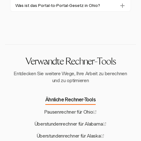
den Überstundenregelungen des Bundesstaates Ohio
Der Mindestlohn in Ohio beeinflusst die
Was ist das Portal-to-Portal-Gesetz in Ohio?
betroffen, obwohl sie möglicherweise weiterhin den
Überstundenvergütung. Ab 2026 beträgt der
bundesstaatlichen FLSA-Vorschriften unterliegen.
Das Portal-to-Portal-Gesetz, das am 6. Juli 2022 in
Mindestüberstundenlohn für berechtigte
Kraft trat, schließt Pendelzeiten und vorbereitende
Unternehmen 16,50 $ pro Stunde, basierend auf
Tätigkeiten von vergütbaren Überstunden in Ohio aus.
einem Mindestlohn von 11,00 $.
Verwandte Rechner-Tools
Entdecken Sie weitere Wege, Ihre Arbeit zu berechnen
und zu optimieren
Ähnliche Rechner-Tools
Pausenrechner für Ohio
Überstundenrechner für Alabama
Überstundenrechner für Alaska