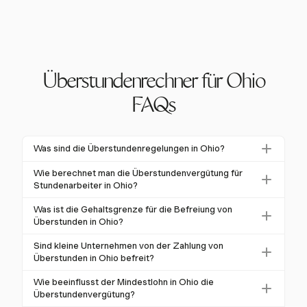
Überstundenrechner für Ohio
FAQs
Was sind die Überstundenregelungen in Ohio?
Die Überstundenregelungen in Ohio verlangen, dass
Wie berechnet man die Überstundenvergütung für
nicht befreite Arbeitnehmer das 1,5-fache ihres
Stundenarbeiter in Ohio?
regulären Lohns für Stunden erhalten, die über 40 in
Für Stundenarbeiter wird die Überstundenvergütung
Was ist die Gehaltsgrenze für die Befreiung von
einer Woche hinausgehen. Dies steht im Einklang mit
mit 1,5-fachem regulärem Stundenlohn für Stunden
Überstunden in Ohio?
den bundesstaatlichen FLSA-Standards.
über 40 in einer Arbeitswoche berechnet. Zum
Ab 2025 müssen Gehaltsarbeiter mindestens 1.128 $
Sind kleine Unternehmen von der Zahlung von
Beispiel, bei 15 $/Stunde beträgt die
pro Woche verdienen, um von Überstunden befreit zu
Überstunden in Ohio befreit?
Überstundenvergütung 22,50 $/Stunde.
sein, zusätzlich zu spezifischen Kriterien für die
Kleine Unternehmen mit einem jährlichen
Wie beeinflusst der Mindestlohn in Ohio die
Arbeitsaufgaben.
Bruttoeinkommen von unter 150.000 $ sind nicht von
Überstundenvergütung?