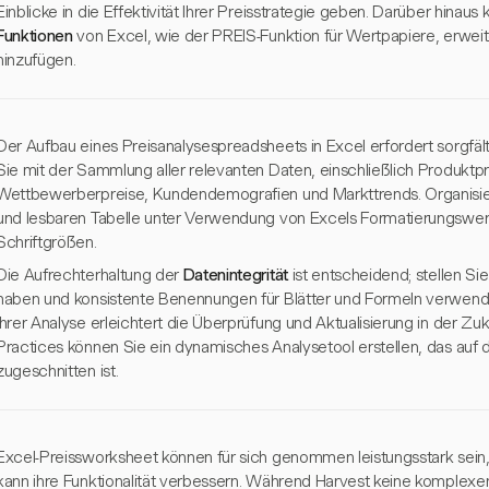
Einblicke in die Effektivität Ihrer Preisstrategie geben. Darüber hinaus
Funktionen
von Excel, wie der PREIS-Funktion für Wertpapiere, erweit
hinzufügen.
Der Aufbau eines Preisanalysespreadsheets in Excel erfordert sorgfä
Sie mit der Sammlung aller relevanten Daten, einschließlich Produktp
Wettbewerberpreise, Kundendemografien und Markttrends. Organisier
und lesbaren Tabelle unter Verwendung von Excels Formatierungsw
Schriftgrößen.
Die Aufrechterhaltung der
Datenintegrität
ist entscheidend; stellen Si
haben und konsistente Benennungen für Blätter und Formeln verwend
Ihrer Analyse erleichtert die Überprüfung und Aktualisierung in der Zu
Practices können Sie ein dynamisches Analysetool erstellen, das auf
zugeschnitten ist.
Excel-Preissworksheet können für sich genommen leistungsstark sein, 
kann ihre Funktionalität verbessern. Während Harvest keine komplexe