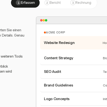
Erfassen
Bericht
Rechnung
1
2
3
arten Sie einen
ACME CORP
e Details. Genau
Website Redesign
Ho
0 weiteren Tools
Content Strategy
Bl
blick
sen wird
SEO Audit
Te
Brand Guidelines
Co
Logo Concepts
Ini