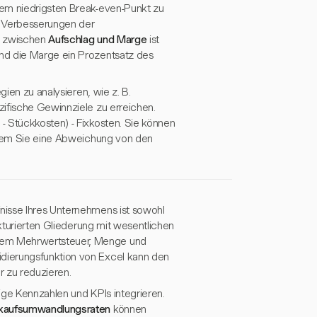
dem niedrigsten Break-even-Punkt zu
n Verbesserungen der
s zwischen
Aufschlag und Marge
ist
nd die Marge ein Prozentsatz des
gien zu analysieren, wie z. B.
zifische Gewinnziele zu erreichen.
- Stückkosten) - Fixkosten. Sie können
indem Sie eine Abweichung von den
nisse Ihres Unternehmens ist sowohl
ukturierten Gliederung mit wesentlichen
rem Mehrwertsteuer, Menge und
dierungsfunktion von Excel kann den
r zu reduzieren.
ige Kennzahlen und KPIs integrieren.
kaufsumwandlungsraten
können