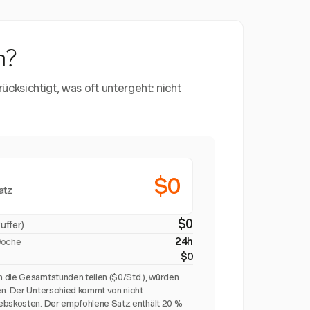
n?
ücksichtigt, was oft untergeht: nicht
$0
atz
$0
uffer)
24h
Woche
$0
 die Gesamtstunden teilen ($0/Std.), würden
en. Der Unterschied kommt von nicht
ebskosten. Der empfohlene Satz enthält 20 %