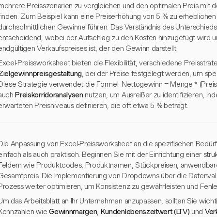
mehrere Preisszenarien zu vergleichen und den optimalen Preis mit 
finden. Zum Beispiel kann eine Preiserhöhung von 5 % zu erhebliche
durchschnittlichen Gewinne führen. Das Verständnis des Unterschied
entscheidend, wobei der Aufschlag zu den Kosten hinzugefügt wird u
endgültigen Verkaufspreises ist, der den Gewinn darstellt.
Excel-Preissworksheet bieten die Flexibilität, verschiedene Preisstrate
Zielgewinnpreisgestaltung
, bei der Preise festgelegt werden, um spe
Diese Strategie verwendet die Formel: Nettogewinn = Menge * (Preis 
auch
Preiskorridoranalysen
nutzen, um Ausreißer zu identifizieren, 
erwarteten Preisniveaus definieren, die oft etwa 5 % beträgt.
Die Anpassung von Excel-Preissworksheet an die spezifischen Bedürf
einfach als auch praktisch. Beginnen Sie mit der Einrichtung einer str
Feldern wie Produktcodes, Produktnamen, Stückpreisen, anwendba
Gesamtpreis. Die Implementierung von Dropdowns über die Datenvali
Prozess weiter optimieren, um Konsistenz zu gewährleisten und Fehle
Um das Arbeitsblatt an Ihr Unternehmen anzupassen, sollten Sie wicht
Kennzahlen wie
Gewinnmargen
,
Kundenlebenszeitwert (LTV)
und
Ver