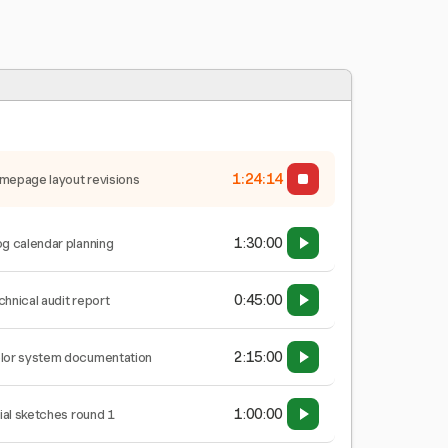
1:24:14
mepage layout revisions
1:30:00
og calendar planning
0:45:00
chnical audit report
2:15:00
lor system documentation
1:00:00
tial sketches round 1