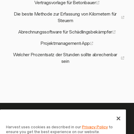
Vertragsvorlage für Betonbauer
Die beste Methode zur Erfassung von Kilometern für
Steuern
Abrechnungssoftware für Schädlingsbekämpfer
Projektmanagement-App
Welcher Prozentsatz der Stunden sollte abrechenbar
sein
Ihre Zeit verdient es, erfasst zu
werden — starten Sie jetzt
Harvest uses cookies as described in our
Privacy Policy
to
ensure you get the best experience on our website.