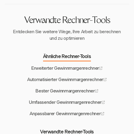
Obwohl es sich nicht auf die Berechnung von
Gewinnmargen spezialisiert, unterstützt es eine
effiziente Finanzverwaltung und
Verwandte Rechner-Tools
Entscheidungsfindung.
Entdecken Sie weitere Wege, Ihre Arbeit zu berechnen
und zu optimieren
Ähnliche Rechner-Tools
Erweiterter Gewinnmargenrechner
Automatisierter Gewinnmargenrechner
Bester Gewinnmargenrechner
Umfassender Gewinnmargenrechner
Anpassbarer Gewinnmargenrechner
Verwandte Rechner-Tools