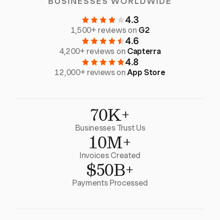
BUSINESSES WORLDWIDE
4.3
1,500+ reviews on
G2
4.6
4,200+ reviews on
Capterra
4.8
12,000+ reviews on
App Store
70K+
Businesses Trust Us
10M+
Invoices Created
$50B+
Payments Processed