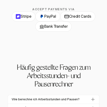
ACCEPT PAYMENTS VIA
Stripe
PayPal
Credit Cards
Bank Transfer
Häufig gestellte Fragen zum
Arbeitsstunden- und
Pausenrechner
Wie berechne ich Arbeitsstunden und Pausen?
Die Berechnung von Arbeitsstunden und Pausen