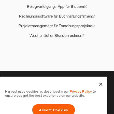
Belegverfolgungs-App für Steuern
Rechnungssoftware für Buchhaltungsfirmen
Projektmanagement für Forschungsprojekte
Wöchentlicher Stundenrechner
Ihre Zeit verdient es, erfasst zu
werden — starten Sie jetzt
Harvest uses cookies as described in our
Privacy Policy
to
ensure you get the best experience on our website.
Schließen Sie sich über 70.000 Unternehmen an, die mit
Harvest Zeit erfassen, Kunden abrechnen und schneller
Accept Cookies
bezahlt werden. Kostenlos testen, in 30 Sekunden