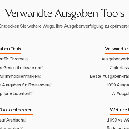
Verwandte Ausgaben-Tools
Entdecken Sie weitere Wege, Ihre Ausgabenverfolgung zu optimiere
aben-Tools
Verwandte 
er für Chrome
Ausgabenverfo
as Gesundheitswesen
Zeiterfass
für Immobilienmakler
Beste Ausgaben-Trac
e Ausgaben für Freelancer
1099 Ausga
p für Studenten
AI Ausga
Tools entdecken
Weitere 
auf Arabisch
1099 vs W2
etertracker
Änderungsau