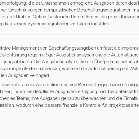
nverfolgung, die es Unternehmen ermöglicht, Ausgaben durch detailli
einer Einschränkungen bei spezifischen Beschaffungsintegrationen ma
iner praktikablen Option für kleinere Unternehmen, die projektbezo
ng komplexer Systemintegrationen verfolgen möchten.
ektive Management von Beschaffungsausgaben umfasst die Implemen
 Durchführung regelmäßiger Ausgabenanalysen und die Automatisier
gungsabläufen. Die Ausgabenanalyse, die die Überprüfung historisc
nsparmöglichkeiten aufdecken, während die Automatisierung die Wahr
ten Ausgaben verringert.
, obwohl es in der Automatisierung von Beschaffungsprozessen eingesc
hmen, indem es detaillierte Ausgabenverfolgung und -berichterstattun
chen es Teams, ihre Ausgaben genau zu überwachen und die Einhalt
stellen, wodurch eine bessere finanzielle Kontrolle für projektbasiert