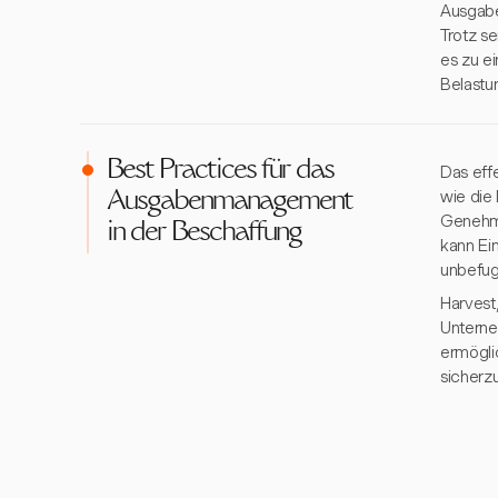
Ausgabe
Trotz s
es zu e
Belastu
Best Practices für das
Das eff
wie die
Ausgabenmanagement
Genehmi
in der Beschaffung
kann Ei
unbefug
Harvest
Unterne
ermögli
sicherzu