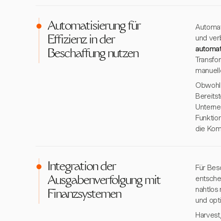
Automatisierung für
Automat
und ver
Effizienz in der
automat
Beschaffung nutzen
Transfo
manuelle
Obwohl 
Bereitst
Unterne
Funktio
die Kom
Integration der
Für Bes
entsche
Ausgabenverfolgung mit
nahtlos
Finanzsystemen
und opt
Harvest,