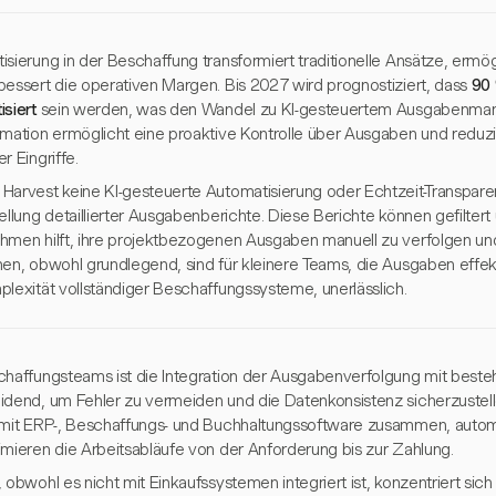
isierung in der Beschaffung transformiert traditionelle Ansätze, ermö
bessert die operativen Margen. Bis 2027 wird prognostiziert, dass
90 
isiert
sein werden, was den Wandel zu KI-gesteuertem Ausgabenman
rmation ermöglicht eine proaktive Kontrolle über Ausgaben und reduz
r Eingriffe.
Harvest keine KI-gesteuerte Automatisierung oder Echtzeit-Transparenz
ellung detaillierter Ausgabenberichte. Diese Berichte können gefilter
hmen hilft, ihre projektbezogenen Ausgaben manuell zu verfolgen und
nen, obwohl grundlegend, sind für kleinere Teams, die Ausgaben effe
plexität vollständiger Beschaffungssysteme, unerlässlich.
chaffungsteams ist die Integration der Ausgabenverfolgung mit bes
idend, um Fehler zu vermeiden und die Datenkonsistenz sicherzustell
 mit ERP-, Beschaffungs- und Buchhaltungssoftware zusammen, autom
imieren die Arbeitsabläufe von der Anforderung bis zur Zahlung.
 obwohl es nicht mit Einkaufssystemen integriert ist, konzentriert sich