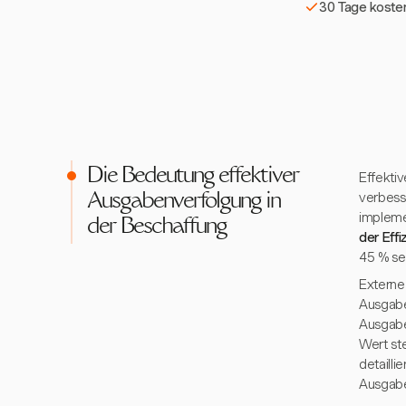
30 Tage kosten
Die Bedeutung effektiver
Effekti
verbess
Ausgabenverfolgung in
impleme
der Beschaffung
der Effi
45 % se
Externe
Ausgabe
Ausgab
Wert ste
detaill
Ausgabe