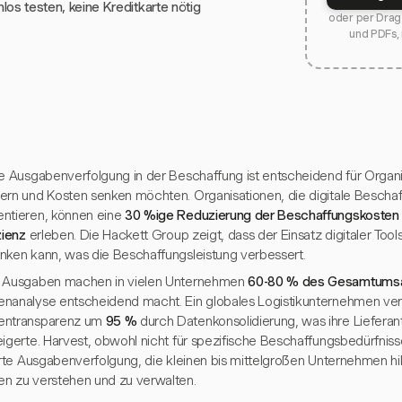
los testen, keine Kreditkarte nötig
oder per Drag 
und PDFs,
ve Ausgabenverfolgung in der Beschaffung ist entscheidend für Organis
ern und Kosten senken möchten. Organisationen, die digitale Bescha
ntieren, können eine
30 %ige Reduzierung der Beschaffungskosten
zienz
erleben. Die Hackett Group zeigt, dass der Einsatz digitaler Tool
nken kann, was die Beschaffungsleistung verbessert.
 Ausgaben machen in vielen Unternehmen
60-80 % des Gesamtums
nanalyse entscheidend macht. Ein globales Logistikunternehmen ver
entransparenz um
95 %
durch Datenkonsolidierung, was ihre Lieferan
igerte. Harvest, obwohl nicht für spezifische Beschaffungsbedürfnisse
ierte Ausgabenverfolgung, die kleinen bis mittelgroßen Unternehmen hi
n zu verstehen und zu verwalten.