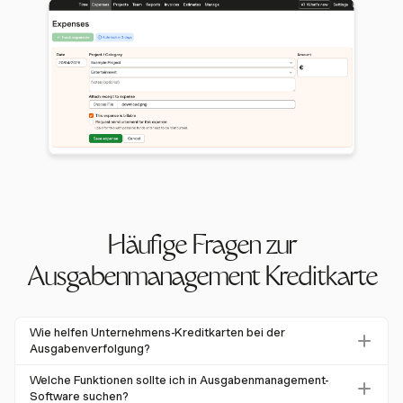
Häufige Fragen zur
Ausgabenmanagement Kreditkarte
Wie helfen Unternehmens-Kreditkarten bei der
Ausgabenverfolgung?
Unternehmens-Kreditkarten optimieren die
Welche Funktionen sollte ich in Ausgabenmanagement-
Ausgabenverfolgung, indem sie alle geschäftsbezogenen
Software suchen?